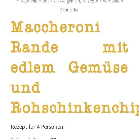
/
/
7. September 2017
in
Allgemein
,
Rezepte
von
Simon
Schneider
Maccheroni
Rande mit
edlem Gemüse
und
Rohschinkenchi
Rezept für 4 Personen